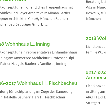
Beratung bei
tkonzept für ein öffentliches Treppenhaus mit
Villa in Mün
lobbies und Foyer Architektur: Allman Sattler
Desvaux, Mün
pner Architekten GmbH, München Bauherr:
München
chenbau Bauträger GmbH, […]
2018 Woh
18 Wohnhaus L., Inning
Lichtkonzept
tkonzept für ein repräsentatives Einfamilienhaus
Familie W., 
nning am Ammersee Architektur: Professor Dipl.-
 Rainer Haegele Bauherr: Familie L., Inning
2017-202
Ammers
16-2017 Wohnhaus H., Fischbachau
Lichtkonzept
atung für Lichtplanung im Zuge der Sanierung
in Utting a
r Hofstelle Bauherr: Herr H., Fischbachau
ARCHITEKTEN
Stuttgart