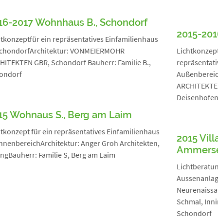
16-2017 Wohnhaus B., Schondorf
2015-201
htkonzeptfür ein repräsentatives Einfamilienhaus
SchondorfArchitektur: VONMEIERMOHR
Lichtkonzept
HITEKTEN GBR, Schondorf Bauherr: Familie B.,
repräsentati
ondorf
Außenberei
ARCHITEKTEN
Deisenhofe
15 Wohnaus S., Berg am Laim
tkonzept für ein repräsentatives Einfamilienhaus
2015 Vill
InnenbereichArchitektur: Anger Groh Architekten,
Ammers
ingBauherr: Familie S, Berg am Laim
Lichtberatu
Aussenanlag
Neurenaissan
Schmal, Inn
Schondorf