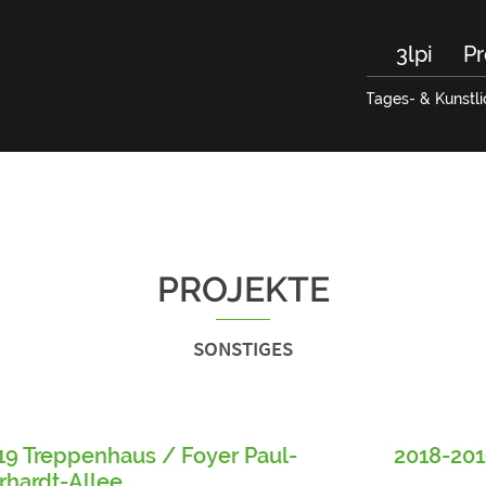
3lpi
Pr
Tages- & Kunstli
PROJEKTE
SONSTIGES
19 Treppenhaus / Foyer Paul-
2018-201
rhardt-Allee