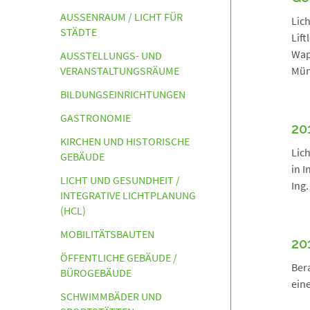
AUSSENRAUM / LICHT FÜR S
Lich
TÄDTE
Lift
Wap
AUSSTELLUNGS- UND
VERANSTALTUNGSRÄUME
Mün
BILDUNGSEINRICHTUNGEN
GASTRONOMIE
20
KIRCHEN UND HISTORISCHE
Lich
GEBÄUDE
in I
LICHT UND GESUNDHEIT /
Ing.
INTEGRATIVE LICHTPLANUNG
(HCL)
MOBILITÄTSBAUTEN
20
ÖFFENTLICHE GEBÄUDE /
Ber
BÜROGEBÄUDE
eine
SCHWIMMBÄDER UND