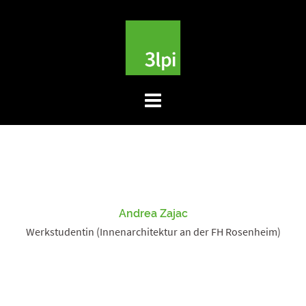
Skip
to
content
Andrea Zajac
Werkstudentin (Innenarchitektur an der FH Rosenheim)