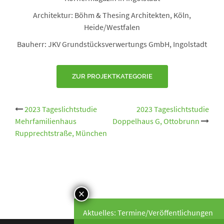
Architektur: Böhm & Thesing Architekten, Köln,
Heide/Westfalen
Bauherr: JKV Grundstücksverwertungs GmbH, Ingolstadt
ZUR PROJEKTKATEGORIE
Beitrags-
2023 Tageslichtstudie
2023 Tageslichtstudie
Mehrfamilienhaus
Doppelhaus G, Ottobrunn
Navigation
Rupprechtstraße, München
Aktuelles: Termine/Veröffentlichungen