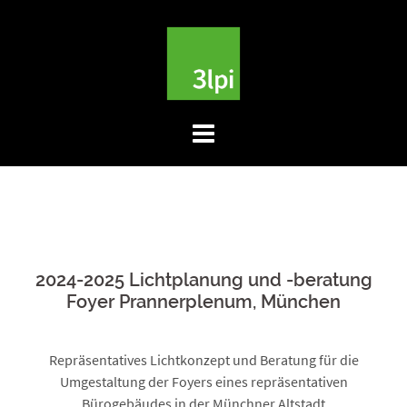
Skip
to
content
2024-2025 Lichtplanung und -beratung
Foyer Prannerplenum, München
Repräsentatives Lichtkonzept und Beratung für die
Umgestaltung der Foyers eines repräsentativen
Bürogebäudes in der Münchner Altstadt