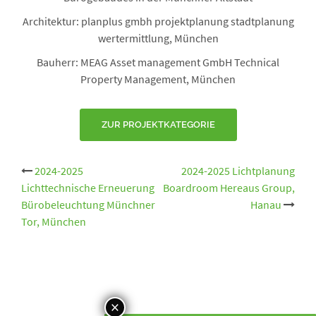
Architektur: planplus gmbh projektplanung stadtplanung
wertermittlung, München
Bauherr: MEAG Asset management GmbH Technical
Property Management, München
ZUR PROJEKTKATEGORIE
Beitrags-
2024-2025
2024-2025 Lichtplanung
Lichttechnische Erneuerung
Boardroom Hereaus Group,
Navigation
Bürobeleuchtung Münchner
Hanau
Tor, München