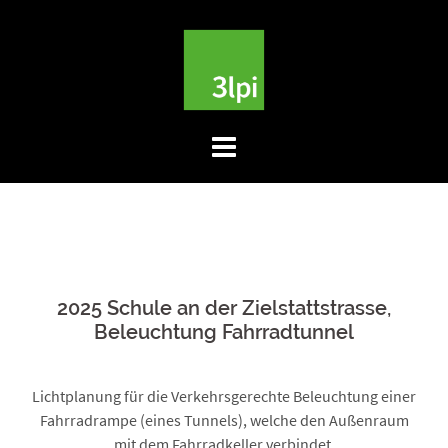
Skip
to
content
2025 Schule an der Zielstattstrasse,
Beleuchtung Fahrradtunnel
Lichtplanung für die Verkehrsgerechte Beleuchtung einer
Fahrradrampe (eines Tunnels), welche den Außenraum
mit dem Fahrradkeller verbindet.