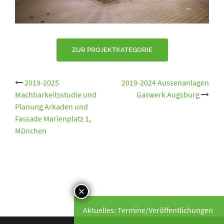
ZUR PROJEKTKATEGORIE
Beitrags-
2019-2025
2019-2024 Aussenanlagen
Machbarkeitsstudie und
Gaswerk Augsburg
Navigation
Planung Arkaden und
Fassade Marienplatz 1,
München
Aktuelles: Termine/Veröffentlichungen