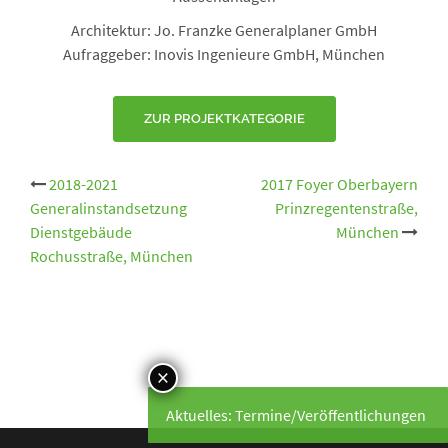
Architektur: Jo. Franzke Generalplaner GmbH
Aufraggeber: Inovis Ingenieure GmbH, München
ZUR PROJEKTKATEGORIE
Beitrags-
2018-2021
2017 Foyer Oberbayern
Generalinstandsetzung
Prinzregentenstraße,
Navigation
Dienstgebäude
München
Rochusstraße, München
Aktuelles: Termine/Veröffentlichungen