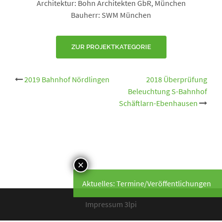
Architektur: Bohn Architekten GbR, München
Bauherr: SWM München
ZUR PROJEKTKATEGORIE
Beitrags-
2019 Bahnhof Nördlingen
2018 Überprüfung
Beleuchtung S-Bahnhof
Navigation
Schäftlarn-Ebenhausen
Aktuelles: Termine/Veröffentlichungen
Impressum 3lpi