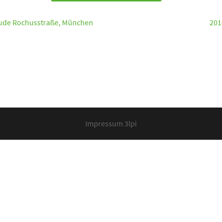
äude Rochusstraße, München
201
Impressum 3lpi